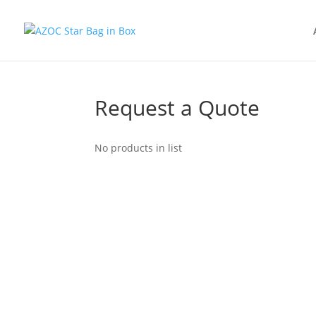
Request a Quote
No products in list
Despre noi
AZOC STAR SRL este membră a diviziei SMURF
responsabilă cu operațiunile din estul Europei
Romania, etc)
Divizia Smurfit Westrock deține opt fabrici în t