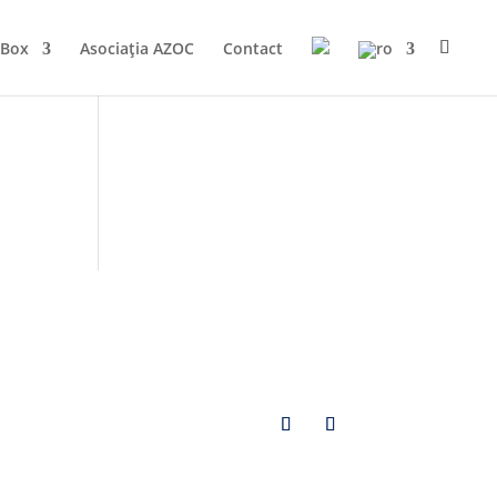
-Box
Asociația AZOC
Contact
.L.
a