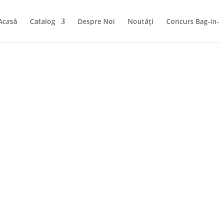
Acasă
Catalog
Despre Noi
Noutăți
Concurs Bag-in
S.C. AZOC-STAR S.R
România, Bucuresti, Sector 4,
IT WESTROCK, fiind
Intrarea Binelui nr. 1A, (cladire
 (Bulgaria, Georgia, Moldova,
FORTUNA)
Tel: +40 372 775 919
oată lumea, fiind lider global