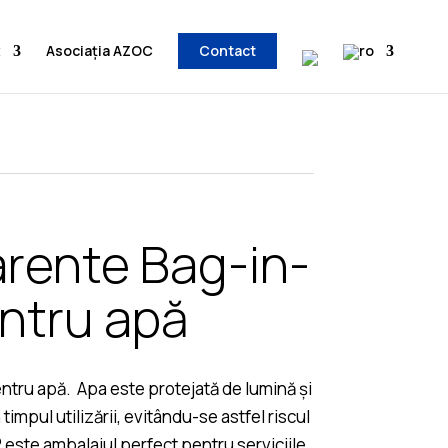
x
Asociația AZOC
Contact
arente Bag-in-
ntru apă
ntru apă. Apa este protejată de lumină și
timpul utilizării, evitându-se astfel riscul
este ambalajul perfect pentru serviciile