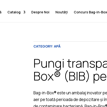
ă
Catalog
Despre Noi
Noutăți
Concurs Bag-in-Bo
CATEGORY:
APĂ
Pungi transp
Box® (BIB) pe
Bag-in-Box® este un ambalaj inovator pe
aer pe toată perioada de depozitare și în 
de contaminare bacteriană. Bag-in-Box® 