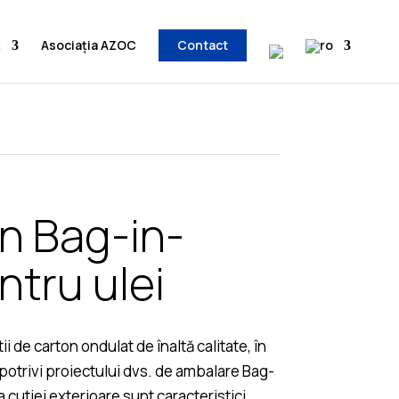
x
Asociația AZOC
Contact
on Bag-in-
ntru ulei
i de carton ondulat de înaltă calitate, în
 potrivi proiectului dvs. de ambalare Bag-
a cutiei exterioare sunt caracteristici