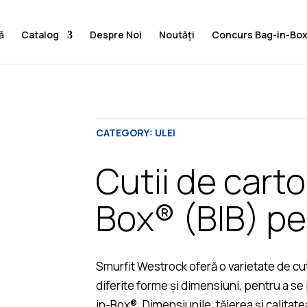
ă
Catalog
Despre Noi
Noutăți
Concurs Bag-in-Bo
CATEGORY:
ULEI
Cutii de cart
Box® (BIB) pe
Smurfit Westrock oferă o varietate de cuti
diferite forme și dimensiuni, pentru a se
in-Box®. Dimensiunile, tăierea și calitate