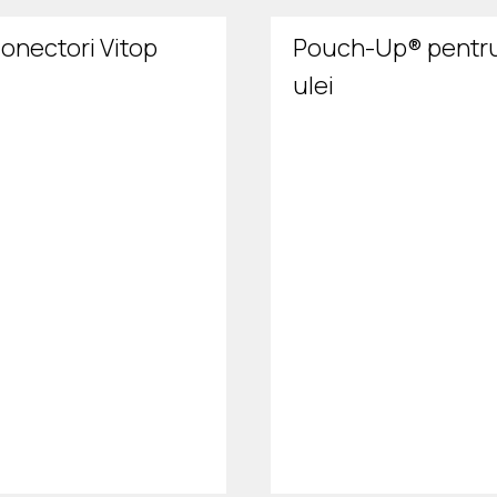
onectori Vitop
Pouch-Up® pentr
ulei