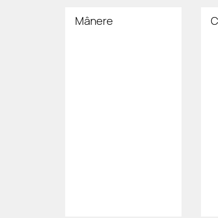
Mânere
C