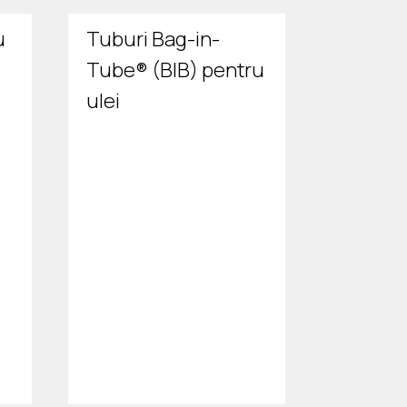
u
Tuburi Bag-in-
Tube® (BIB) pentru
ulei