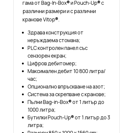
гама от Bag-In-Box® и Pouch-Up® с
различни размери и с различни
кранове Vitop®.
Здрава конструкция от
неръждаема стомана;
PLC контролен панел със
сензорен екран;
Цифров дебитомер;
Максимален дебит 10 800 литра/
час;
Опционално впръскване на азот;
Система за скрепване с кранове;
Пълни Bag-in-Box® от 1 литър до
1000 литра;
Бутилки Pouch-Up® от 1 литър до 3
литра;
Размери 850 x 1000 x 1560 cm;